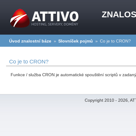
ZNALOS
Úvod znalostní báze
»
Slovníček pojmů
»
Co je to CRON?
Co je to CRON?
Funkce / služba CRON je automatické spouštění scriptů v zadan
Copyright 2010 - 2026, A